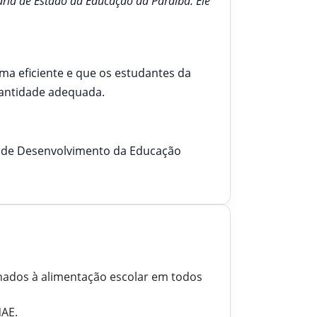
taria de Estado da Educação da Paraíba. Ele
ma eficiente e que os estudantes da
uantidade adequada.
al de Desenvolvimento da Educação
inados à alimentação escolar em todos
NAE.