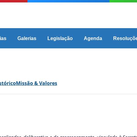
ias
Galerias
Legislação
Agenda
Resoluçõ
stórico
Missão & Valores